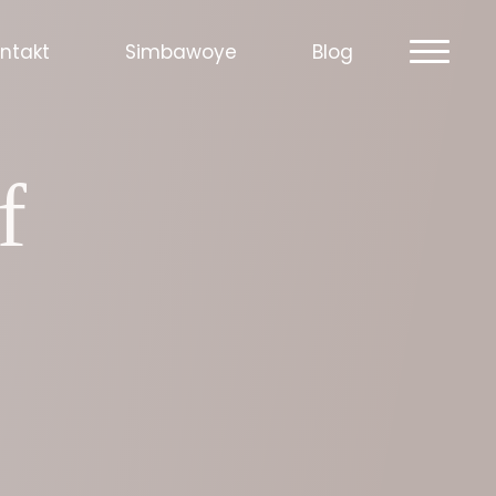
ntakt
Simbawoye
Blog
f