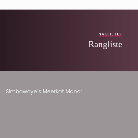
NÄCHSTER
Rangliste
Simbawoye´s Meerkat Manor